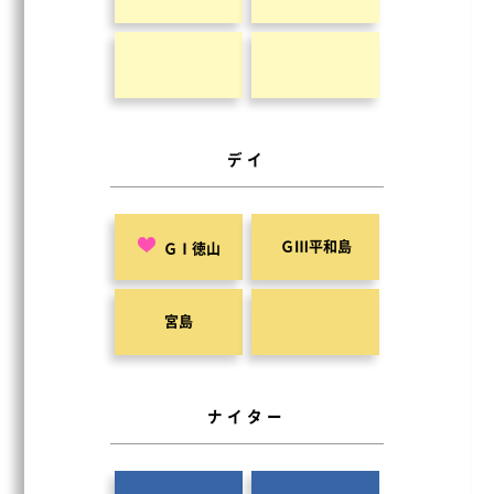
デイ
ＧⅢ平和島
ＧⅠ徳山
宮島
ナイター